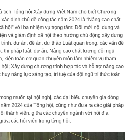
ịch Tổng hội Xây dựng Việt Nam cho biết Chương
7 xác định chủ đề công tác năm 2024 là “Nâng cao chất
ã hội” với ba nhiệm vụ trọng tâm: Đổi mới nội dung và
iện và giám định xã hội theo hướng chủ động xây dựng
trình, dự án, đề án, dự thảo Luật quan trọng, các vấn đề
ực thi pháp luật, dự án; Nâng cao chất lượng đội ngũ
ện, kiện toàn cơ quan chuyên môn làm nhiệm vụ tham
 hội; Xây dựng chương trình hợp tác và hỗ trợ nâng cao
y năng lực sáng tạo, trí tuệ của đội ngũ trí thức toàn
ong muốn tại hội nghị, các đại biểu chuyên gia đóng
năm 2024 của Tổng hội, cũng như đưa ra các giải pháp
ội thành viên, giữa các chuyên ngành với hội địa
iữa các hội viên trong từng hội.